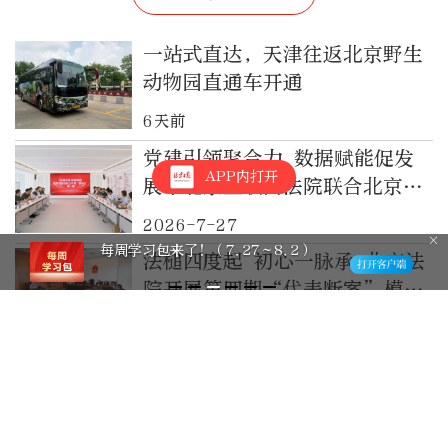
一站式直达，天津往返北京野生
动物园直通车开通
6天前
党建引领聚合力 数据赋能促发
APP内打开
展丨北京互联网法院联合北京大
兴经济开发区管委会举办法官工
2026-7-27
作站“数法π”首期活动
每周学习包来了！（7.27～8.2）
法槌四度起 初心一脉承 北京法
院开展第四期“代表断案”模拟
法庭活动
2026-7-25
电动自行车假号牌谁在卖，谁在
买？北京警方跨省斩断产业链
2026-7-21