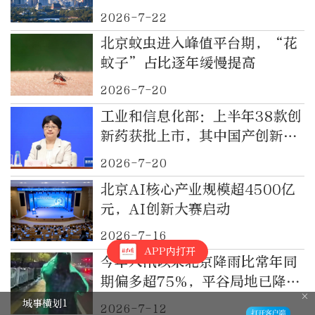
2026-7-22
北京蚊虫进入峰值平台期，“花
蚊子”占比逐年缓慢提高
2026-7-20
工业和信息化部：上半年38款创
新药获批上市，其中国产创新药
占比超过80%
2026-7-20
北京AI核心产业规模超4500亿
元，AI创新大赛启动
2026-7-16
APP内打开
今年入汛以来北京降雨比常年同
期偏多超75%，平谷局地已降特
大暴雨
城事横划1
2026-7-12