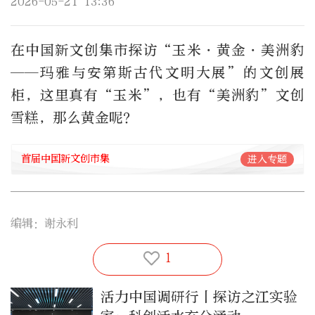
2026-05-21 13:36
在中国新文创集市探访“玉米・黄金・美洲豹
——玛雅与安第斯古代文明大展”的文创展
柜，这里真有“玉米”，也有“美洲豹”文创
雪糕，那么黄金呢？
首届中国新文创市集
进入专题
编辑：谢永利
1
活力中国调研行丨探访之江实验