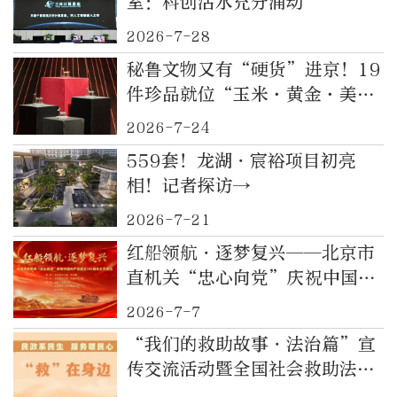
室：科创活水充分涌动
2026-7-28
秘鲁文物又有“硬货”进京！19
件珍品就位“玉米·黄金·美洲
豹——玛雅与安第斯古代文明大
2026-7-24
展”
559套！龙湖・宸裕项目初亮
相！记者探访→
2026-7-21
红船领航・逐梦复兴——北京市
直机关“忠心向党”庆祝中国共
产党成立105周年文艺演出举办
2026-7-7
“我们的救助故事・法治篇”宣
传交流活动暨全国社会救助法宣
传周活动启动仪式在杭州举行