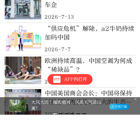
车企
2026-7-13
“供应危机”解除，a2牛奶持续
加码中国
2026-7-7
欧洲持续高温，中国空调为何成
“稀缺品”？
APP内打开
2026-6-28
中国美国商会会长：中国将保持
科技领域的优势，强大的生态系
大风大雨！摧毁植被，风雨天气请远
离！
统有利于美企
2026-6-24