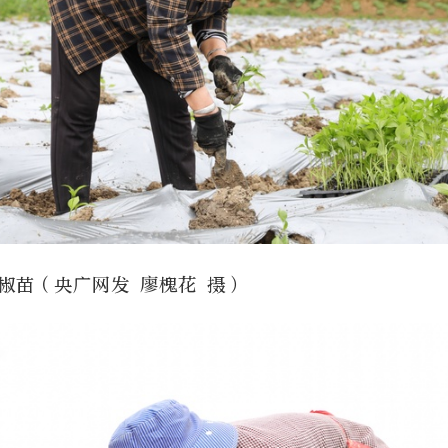
椒苗（央广网发 廖槐花 摄）