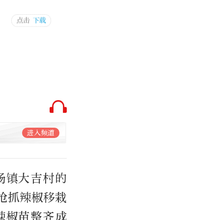
进入频道
场镇大吉村的
抢抓辣椒移栽
辣椒苗整齐成