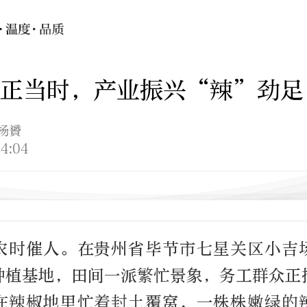
栽正当时，产业振兴“辣”劲足
 杨贇
4:04
农时催人。在贵州省毕节市七星关区小吉
椒种植基地，田间一派繁忙景象，务工群众正
在辣椒地里忙着封土覆窝，一株株嫩绿的