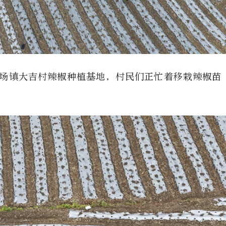
场镇大吉村辣椒种植基地，村民们正忙着移栽辣椒苗