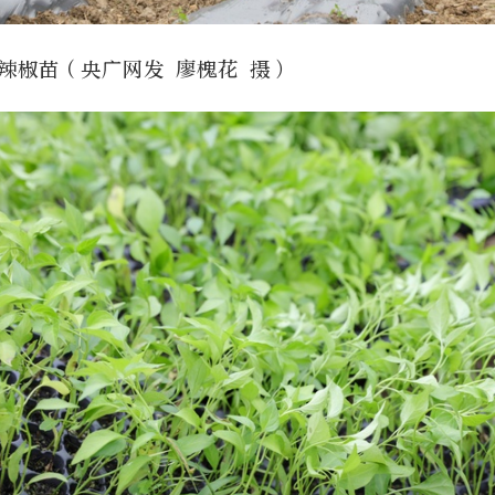
辣椒苗（央广网发 廖槐花 摄）