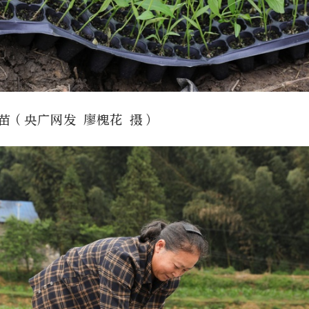
苗（央广网发 廖槐花 摄）