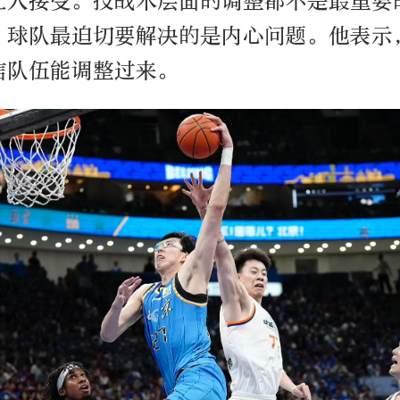
让人接受。技战术层面的调整都不是最重要
，球队最迫切要解决的是内心问题。他表示
信队伍能调整过来。