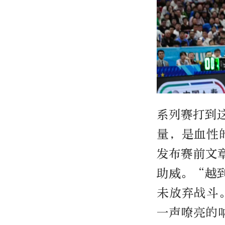
系列赛打到
量，是血性
发布赛前文
助威。“越
未放弃战斗
一声嘹亮的