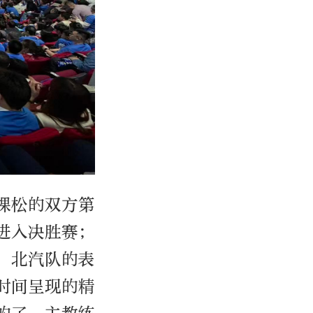
棵松的双方第
进入决胜赛；
，北汽队的表
时间呈现的精