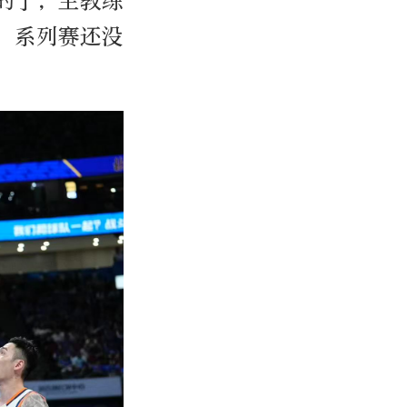
的了，主教练
，系列赛还没