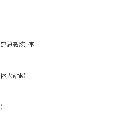
部总教练 李
北体大站超
明！