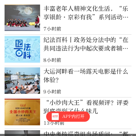
丰富老年人精神文化生活，“乐
享银龄·京彩有我”系列活动启
动
7小时前
纪法百科丨政务处分法中的“在
共同违法行为中起次要或者辅助
作用”指什么？
8小时前
大运河畔看一场露天电影是什么
体验？
9小时前
“小炒肉大王”看视频评？评委
到底尝到了什么味儿
APP内打开
13小时前
中央考核巡查组当场质问：“都