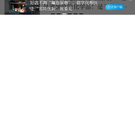
人民锐评：婚介市场不能沦为“猎
是满桶危险化学品！是干什么用
场”
的？”
14小时前
章家敦的天为什么塌了？
15小时前
哈尔滨极端降雨，对农业生产有
什么影响
15小时前
看展记：所以李小孩戴的是什么
蛾？
15小时前
大兴银龄老人晒出最美家风