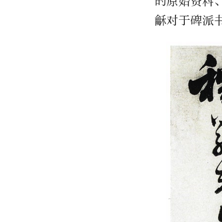
的原始资料
龢对于碑派