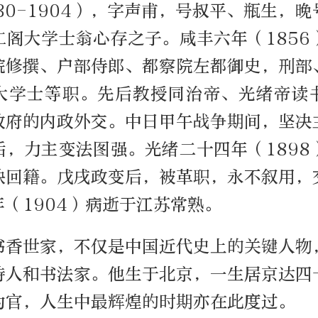
30-1904），字声甫，号叔平、瓶生，
仁阁大学士翁心存之子。咸丰六年（1856
院修撰、户部侍郎、都察院左都御史，刑部
大学士等职。先后教授同治帝、光绪帝读
政府的内政外交。中日甲午战争期间，坚决
后，力主变法图强。光绪二十四年（1898
缺回籍。戊戌政变后，被革职，永不叙用，
（1904）病逝于江苏常熟。
书香世家，不仅是中国近代史上的关键人物
诗人和书法家。他生于北京，一生居京达四
为官，人生中最辉煌的时期亦在此度过。