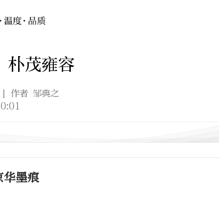
 朴茂雍容
| 作者 邹典之
0:01
京华墨痕