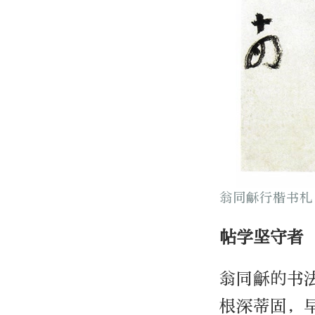
翁同龢行楷书札
帖学坚守者
翁同龢的书
根深蒂固，