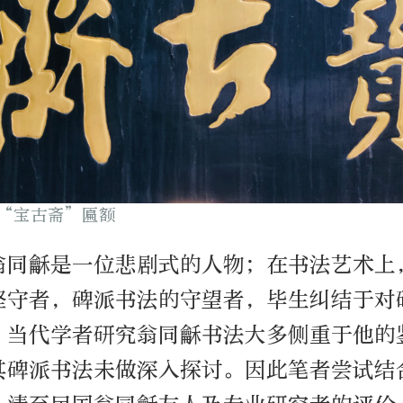
“宝古斋”匾额
翁同龢是一位悲剧式的人物；在书法艺术上
坚守者，碑派书法的守望者，毕生纠结于对
。当代学者研究翁同龢书法大多侧重于他的
其碑派书法未做深入探讨。因此笔者尝试结