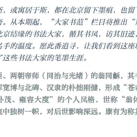
斯，或寓居于斯，都在北京留下墨痕，也留
奇。从本期起，“大家书范”栏目将推出“
北京结缘的书法大家，循其书风，访其旧迹
名手的温度。愿此番追寻，让我们看到这座
了这些书法大家的笔墨生涯。
臣、两朝帝师（同治与光绪）的翁同龢，其
浑宽博与北碑、汉隶的朴拙刚健，形成“苍
朴茂、雍容大度”的个人风格，世称“翁
流中独树一帜，对后世影响深远。康有为称