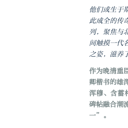
他们或生于
此成全的传
列，聚焦与
间触摸一代
之姿，滋养
作为晚清重
卿楷书的雄
浑穆、含蓄
碑帖融合潮
一”。