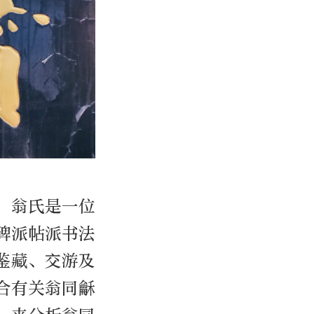
，翁氏是一位
碑派帖派书法
鉴藏、交游及
合有关翁同龢