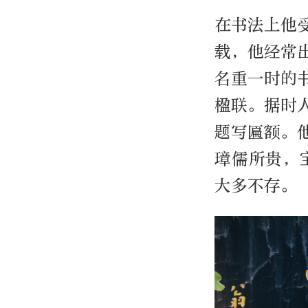
在书法上他
载，他经常
名重一时的
楹联。据时
题写匾额。
璋儒所贵，
大多不存。