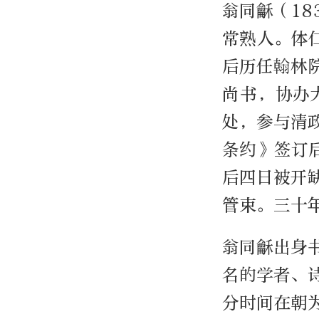
翁同龢（18
常熟人。体
后历任翰林
尚书，协办
处，参与清
条约》签订
后四日被开
管束。三十年
翁同龢出身
名的学者、
分时间在朝