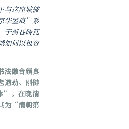
下与这座城彼
京华墨痕”系
，于街巷砖瓦
城如何以包容
书法融合颜真
老遒劲、刚健
体”。在晚清
其为“清朝第