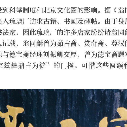
受到科举制度和北京文化圈的影响。据《翁
出入琉璃厂访求古籍、书画及碑帖。由于身
书法家，因此琉璃厂的许多店家纷纷请翁同
人记载，翁同龢曾为茹古斋、赏奇斋、尊汉
他与德宝斋经理刘振卿交厚，曾为德宝斋题
宝兹彝鼎古为徒”的门楹。可惜这些匾额