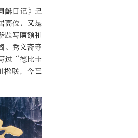
同龢日记》记
居高位，又是
龢题写匾额和
阁、秀文斋等
写过“德比圭
和楹联，今已