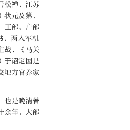
晚号松禅，江苏
）状元及第，
、工部、户部
书，两入军机
主战，《马关
）于诏定国是
交地方官养家
，也是晚清著
十余年，大部