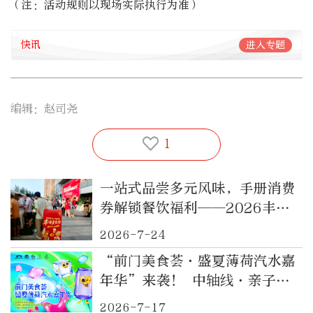
（注：活动规则以现场实际执行为准）
快讯
进入专题
编辑：赵司尧
1
一站式品尝多元风味，手册消费
券解锁餐饮福利——2026丰台
消费季消夏丰味美食节启幕
2026-7-24
“前门美食荟·盛夏薄荷汽水嘉
年华”来袭！ 中轴线·亲子清
凉打卡地就位！
2026-7-17