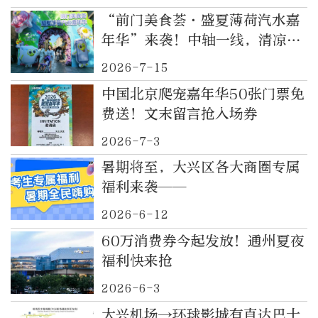
“前门美食荟·盛夏薄荷汽水嘉
年华”来袭！中轴一线，清凉一
夏，点亮亲子好时光
2026-7-15
中国北京爬宠嘉年华50张门票免
费送！文末留言抢入场券
2026-7-3
暑期将至，大兴区各大商圈专属
福利来袭——
2026-6-12
60万消费券今起发放！通州夏夜
福利快来抢
2026-6-3
大兴机场→环球影城有直达巴士