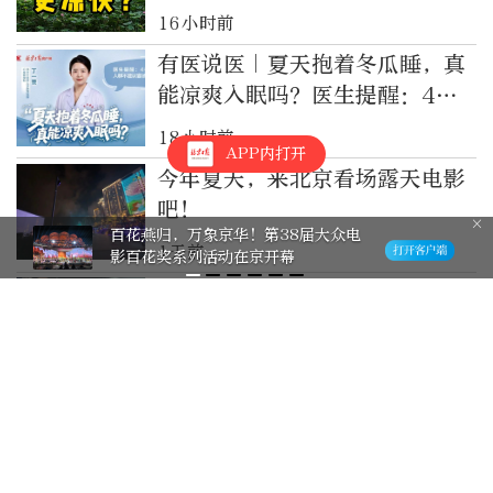
16小时前
有医说医｜夏天抱着冬瓜睡，真
能凉爽入眠吗？医生提醒：4类
人群不建议尝试
18小时前
APP内打开
今年夏天，来北京看场露天电影
吧！
百花燕归，万象京华！第38届大众电
1天前
影百花奖系列活动在京开幕
菜场摊主脑出血住院4个月，
“无人摊”营业额为何没见少？
1天前