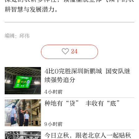
耕智慧与发展潜力。
编辑：邱伟
24
4比0完胜深圳新鹏城 国安队继
续强势追分
4小时前
种地有“贷” 丰收有“底”
9小时前
今日立秋，跟老北京人一起贴秋