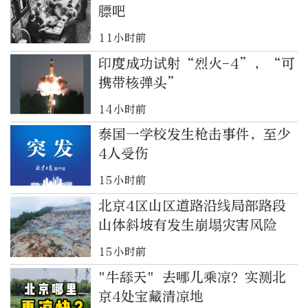
膘吧
11小时前
印度成功试射“烈火-4”，“可
携带核弹头”
14小时前
泰国一学校发生枪击事件，至少
4人受伤
15小时前
北京4区山区道路沿线局部路段
山体斜坡有发生崩塌灾害风险
15小时前
"牛舔天" 去哪儿乘凉？实测北
京4处宝藏清凉地