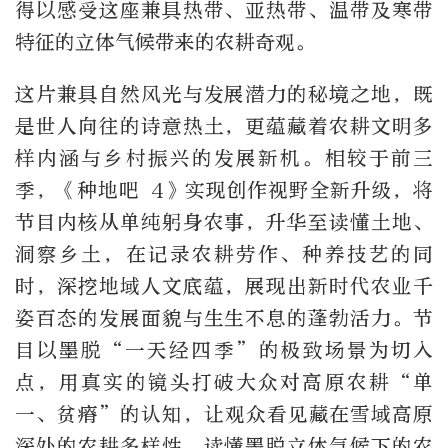
得以感受这座兼具热带、亚热带、温带及寒带
特征的立体气候带来的农耕奇观。
这片兼具自然风光与发展潜力的秘境之地，既
是世人向往的诗意热土，更蕴藏着农耕文明多
样内涵与乡村振兴的发展新机。相较于前三
季，《种地吧 4》实现创作视野全新升级，将
节目内核从单纯躬身农事，升华至读懂土地、
洞察乡土，在记录农耕劳作、种养技艺的同
时，深挖地域人文底蕴，展现出新时代农业千
姿百态的发展面貌与生生不息的蓬勃活力。节
目以墨脱“一天经四季”的极致场景为切入
点，用真实的镜头打破大众对高原农耕“单
一、贫瘠”的认知，让观众看见藏在雪域高原
深处的农耕多样性，读懂墨脱立体气候下的农