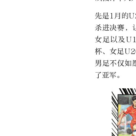
先是1月的U
杀进决赛，
女足以及U
杯、女足U2
男足不仅如
了亚军。