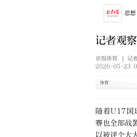
记者观察
京报体育
| 记
2026-05-23 0
体育
随着U17
赛也全部战
以被评个大