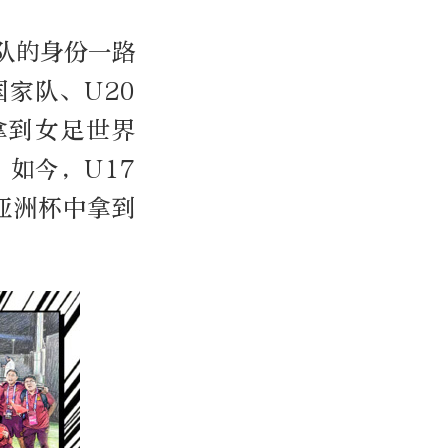
球队的身份一路
家队、U20
拿到女足世界
；如今，U17
亚洲杯中拿到