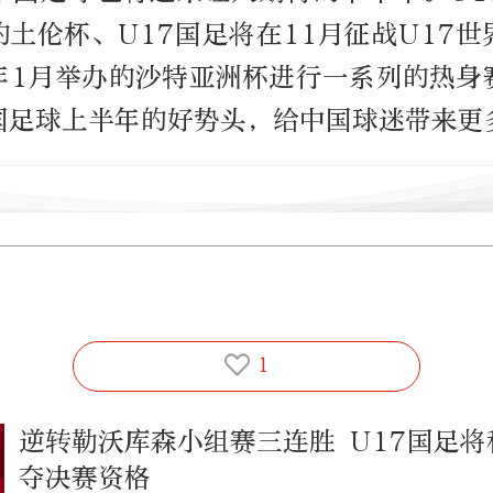
土伦杯、U17国足将在11月征战U17
年1月举办的沙特亚洲杯进行一系列的热身
国足球上半年的好势头，给中国球迷带来更
1
逆转勒沃库森小组赛三连胜 U17国足
夺决赛资格