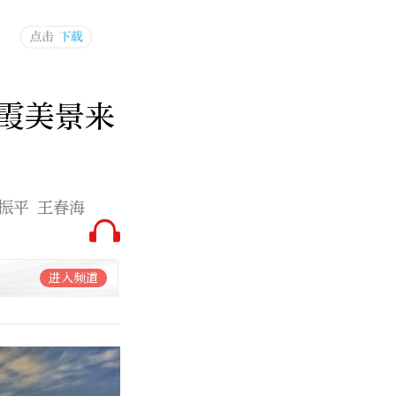
霞美景来
黎振平 王春海
进入频道