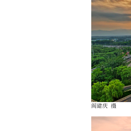
阎建庆 摄