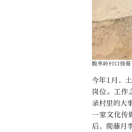
酸枣岭村口修葺
今年1月，
岗位。工作
录村里的大
一家文化传
后，爬藤月