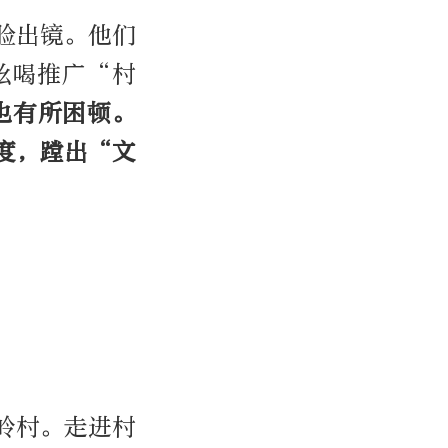
脸出镜。他们
吆喝推广“村
也有所困顿。
度，蹚出“文
岭村。走进村