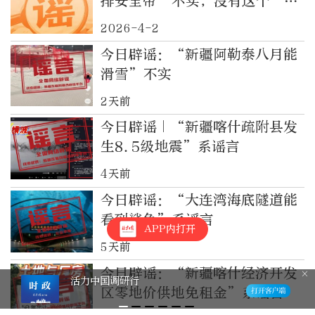
排安全带”不实，没有这个“新
规”
2026-4-2
今日辟谣：“新疆阿勒泰八月能
滑雪”不实
2天前
今日辟谣｜“新疆喀什疏附县发
生8.5级地震”系谣言
4天前
今日辟谣：“大连湾海底隧道能
看到鲨鱼”系谣言
APP内打开
5天前
今日辟谣：“新疆喀什经济开发
活力中国调研行
区零地价供地免租金”系谣言