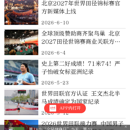
北京2027年世界田径锦标赛官
方新媒体上线
2026-6-10
全球顶级赞助商齐聚鸟巢 北京
2027田径世锦赛商业关联方研
讨会举行
2026-6-4
史上第二好成绩！71米74！严
子怡破女标亚洲纪录
2026-5-23
世界田联官方认证 王文杰北半
马成绩确定为国家纪录
APP内打开
2026-5-12
2026世界田联接力赛 中国男子
第18个“全民健身日”当天，第43