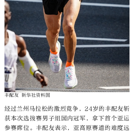
丰配友 新华社资料图
经过兰州马拉松的激烈竞争，24岁的丰配友斩
获本次选拔赛男子组国内冠军，拿下首个亚运
参赛席位。丰配友表示
，亚
高原赛道的难度远