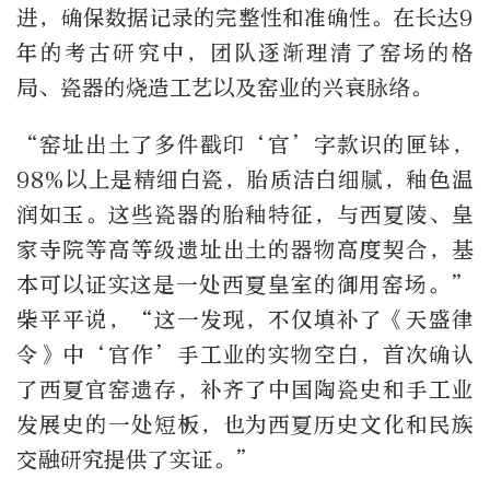
进，确保数据记录的完整性和准确性。在长达9
年的考古研究中，团队逐渐理清了窑场的格
局、瓷器的烧造工艺以及窑业的兴衰脉络。
“窑址出土了多件戳印‘官’字款识的匣钵，
98%以上是精细白瓷，胎质洁白细腻，釉色温
润如玉。这些瓷器的胎釉特征，与西夏陵、皇
家寺院等高等级遗址出土的器物高度契合，基
本可以证实这是一处西夏皇室的御用窑场。”
柴平平说，“这一发现，不仅填补了《天盛律
令》中‘官作’手工业的实物空白，首次确认
了西夏官窑遗存，补齐了中国陶瓷史和手工业
发展史的一处短板，也为西夏历史文化和民族
交融研究提供了实证。”