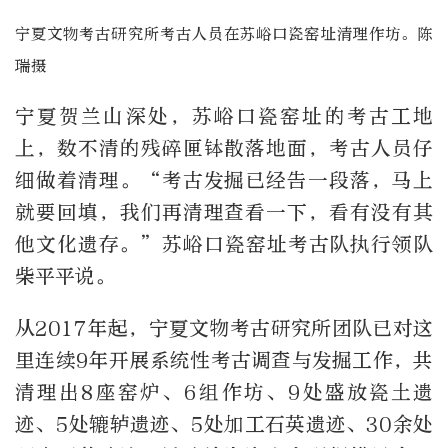
宁夏文物考古研究所考古人员在苏峪口瓷窑址清理作坊。陈
瑞摄
宁夏贺兰山深处，苏峪口瓷窑址的考古工地
上，数不清的残碎匣钵散落地面，考古人员仔
细做着清理。“考古发掘已经告一段落，马上
就要回填，我们再清理查看一下，看有没有其
他文化遗存。”苏峪口瓷窑址考古队执行领队
柴平平说。
从2017年起，宁夏文物考古研究所团队已对这
里连续9年开展系统性考古调查与发掘工作，共
清理出8座窑炉、6组作坊、9处盛放瓷土遗
迹、5处辘轳遗迹、5处加工石英遗迹、30余处