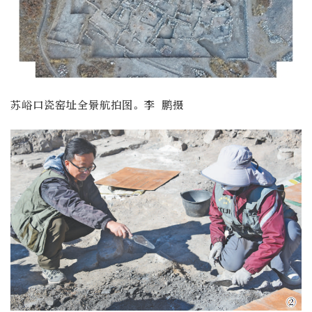
苏峪口瓷窑址全景航拍图。李 鹏摄