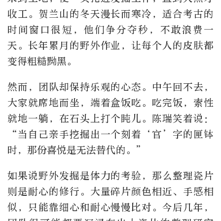
收工。贺兰山的冬天漫长而寒冷，适合考古的
时间窗口很短，他们争分夺秒，不敢浪费一
天。长年累月的野外作业，让每个人的皮肤都
变得粗糙黝黑。
然而，团队却保持乐观的心态。中午回不去，
大家就席地而坐，端着盒饭吃。吃完饭，索性
就地一躺，在石头上打个盹儿。陈瑞笑着说：
“当自己亲手挖掘出一个刻着‘官’字的匣钵
时，那份喜悦是无法替代的。”
如果说野外发掘是体力的考验，那么整理瓷片
则是耐心的修行。大量碎片颜色相近、手感相
似，只能靠细心和耐心慢慢比对。今后几年，