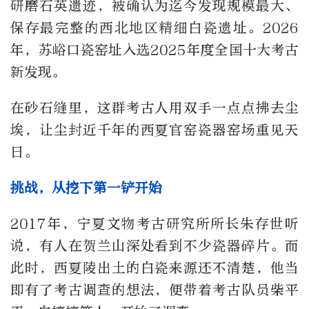
研磨石英遗迹，被确认为迄今发现规模最大、
保存最完整的西北地区精细白瓷遗址。2026
年，苏峪口瓷窑址入选2025年度全国十大考古
新发现。
在砂石缝里，这群考古人用双手一点点拂去尘
埃，让尘封近千年的西夏官窑瓷器窑场重见天
日。
挑战，从挖下第一铲开始
2017年，宁夏文物考古研究所所长朱存世听
说，有人在贺兰山深处看到不少瓷器碎片。而
此时，西夏陵出土的白瓷来源还不清楚，他当
即有了考古调查的想法，便带着考古队员柴平