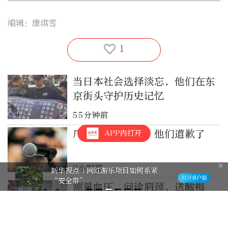
编辑：康琪雪
1
当日本社会选择淡忘，他们在东
京街头守护历史记忆
55分钟前
广告被骂上热搜，他们道歉了
APP内打开
3小时前
新华视点｜网红游乐项目如何系紧
“安全带”
测量血压、问诊肩颈、送酸梅
汤......他们为快递小哥送上
“清凉套餐”
6小时前