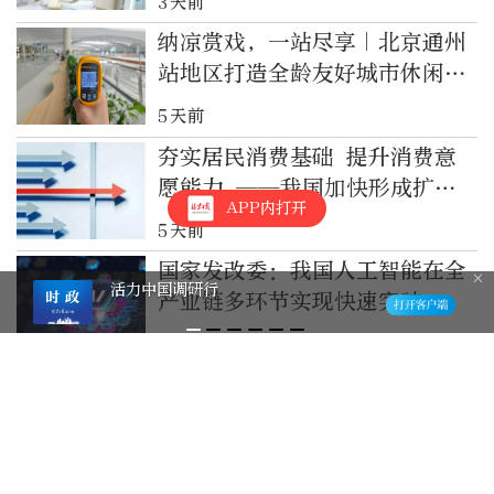
3天前
纳凉赏戏，一站尽享｜北京通州
站地区打造全龄友好城市休闲空
间
5天前
夯实居民消费基础 提升消费意
愿能力 ——我国加快形成扩大
APP内打开
居民消费长效机制观察
5天前
国家发改委：我国人工智能在全
活力中国调研行
产业链多环节实现快速突破
5天前
发改委：将加快人工智能法的立
法进程
5天前