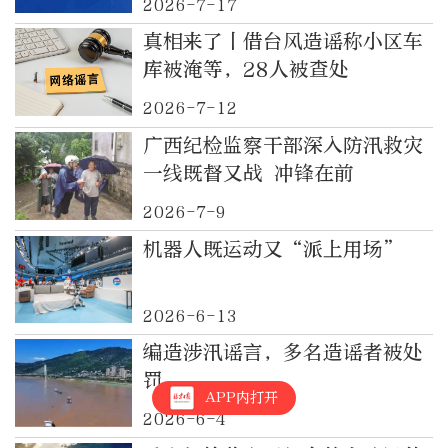
2026-7-17
真相来了丨借台风造谣称小区车
库被淹等，28人被查处
2026-7-12
广西纪检监察干部深入防汛救灾
一线既督又战 冲锋在前
2026-7-9
机器人既运动又“派上用场”
2026-6-13
编造涉汛谣言，多名造谣者被处
罚
APP内打开
2026-6-4