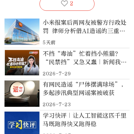
2
小米报案后两网友被警方行政处
罚 律师分析借AI造谣的三重法
律责任
5天前
不挡“毒油”忙着挡小熊猫？
“民禁挡”又急又蠢｜新闻我来
说
2026-7-29
有网民造谣“尸体摆满球场”，
多起涉汛典型网谣案被破获
2026-7-23
学习快评｜让人工智能这匹千里
马既跑得快又跑得稳