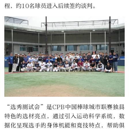
程，约10名球员进入后续签约谈判。
“选秀测试会”是CPB中国棒球城市联赛独具
特色的选材亮点，通过引入运动科学系统，数
据化呈现选手的身体机能和竞技特点，帮助俱