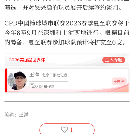
筛选，并对感兴趣的球员展开后续签约谈判。
CPB
中国棒球城市联赛
2026
赛季夏至联赛将于
今年
8至9
月在深圳和上海两地进行。根据目前
的筹备，夏至联赛参加球队预计将扩充至6支。
2026美加墨世界杯
进入专题
王洋
北京日报社记者
+关注
2306篇作品
编辑：王洋
1