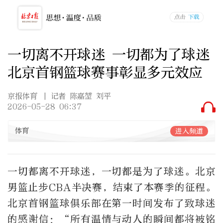
一切离不开球迷 一切都为了球迷
北京首钢篮球赛事彰显多元效应
京报体育
| 记者 陈嘉堃 刘平
2026-05-28 06:37
体育
进入频道
一切都离不开球迷，一切都是为了球迷。北京
男篮止步CBA半决赛，结束了本赛季的征程。
北京首钢篮球俱乐部在第一时间发布了致球迷
的感谢信：“所有温情与动人的瞬间都将被铭