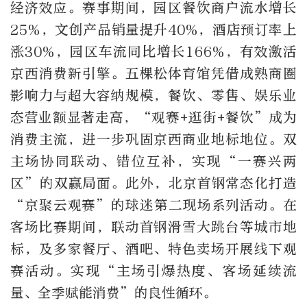
经济效应。赛事期间，园区餐饮商户流水增长
25%，文创产品销量提升40%，酒店预订率上
涨30%，园区车流同比增长166%，有效激活
京西消费新引擎。五棵松体育馆凭借成熟商圈
影响力与超大容纳规模，餐饮、零售、娱乐业
态营业额显著走高，“观赛+逛街+餐饮”成为
消费主流，进一步巩固京西商业地标地位。双
主场协同联动、错位互补，实现“一赛兴两
区”的双赢局面。此外，北京首钢常态化打造
“京聚云观赛”的球迷第二现场系列活动。在
客场比赛期间，联动首钢滑雪大跳台等城市地
标，及多家餐厅、酒吧、特色卖场开展线下观
赛活动。实现“主场引爆热度、客场延续流
量、全季赋能消费”的良性循环。