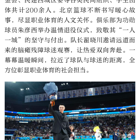
金会、民建西城区委等各类民间组织、学生团
体共计200余人。北京篮球不断书写暖心故
事，尽显职业体育的人文关怀。俱乐部为功勋
球员朱彦西举办温情退役仪式，致敬其“一人
一城”的坚守与付出。队长翟晓川邀请远道而
来的脑瘫残障球迷观赛，让热爱双向奔赴。一
幕幕温暖瞬间，拉近了球队与球迷的距离，全
方位彰显职业体育的社会担当。