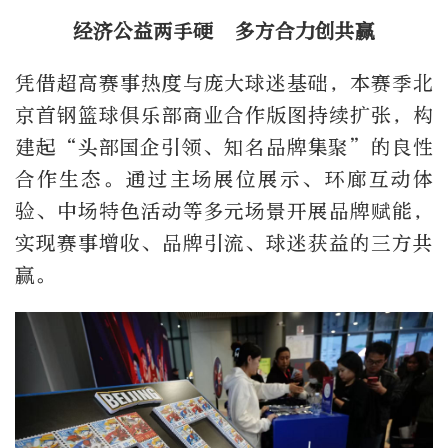
经济公益两手硬 多方合力创共赢
凭借超高赛事热度与庞大球迷基础，本赛季北
京首钢篮球俱乐部商业合作版图持续扩张，构
建起“头部国企引领、知名品牌集聚”的良性
合作生态。通过主场展位展示、环廊互动体
验、中场特色活动等多元场景开展品牌赋能，
实现赛事增收、品牌引流、球迷获益的三方共
赢。