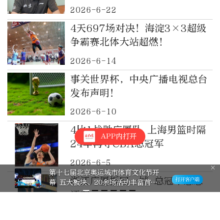
篮一队主教练
2026-6-22
4天697场对决！海淀3×3超级
争霸赛北体大站超燃！
2026-6-14
事关世界杯，中央广播电视总台
发布声明！
2026-6-10
4比1战胜广厦队 上海男篮时隔
APP内打开
24年再夺CBA总冠军
2026-6-5
文体相融展风采 数智助力添新趣 奥
浙江广厦扳回一城 总冠军悬念
体举办“全民健身日”主题活动
还在
2026-6-2