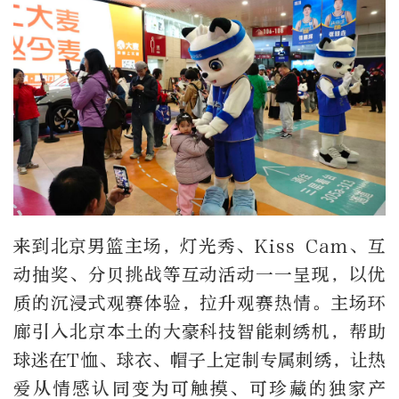
来到北京男篮主场，灯光秀、Kiss Cam、互
动抽奖、分贝挑战等互动活动一一呈现，以优
质的沉浸式观赛体验，拉升观赛热情。主场环
廊引入北京本土的大豪科技智能刺绣机，帮助
球迷在T恤、球衣、帽子上定制专属刺绣，让热
爱从情感认同变为可触摸、可珍藏的独家产