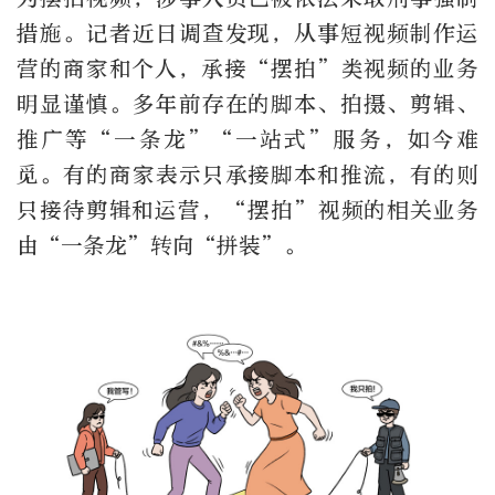
措施。记者近日调查发现，从事短视频制作运
营的商家和个人，承接“摆拍”类视频的业务
明显谨慎。多年前存在的脚本、拍摄、剪辑、
推广等“一条龙”“一站式”服务，如今难
觅。有的商家表示只承接脚本和推流，有的则
只接待剪辑和运营，“摆拍”视频的相关业务
由“一条龙”转向“拼装”。