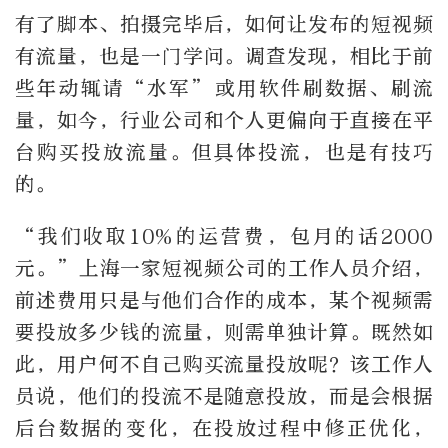
有了脚本、拍摄完毕后，如何让发布的短视频
有流量，也是一门学问。调查发现，相比于前
些年动辄请“水军”或用软件刷数据、刷流
量，如今，行业公司和个人更偏向于直接在平
台购买投放流量。但具体投流，也是有技巧
的。
“我们收取10%的运营费，包月的话2000
元。”上海一家短视频公司的工作人员介绍，
前述费用只是与他们合作的成本，某个视频需
要投放多少钱的流量，则需单独计算。既然如
此，用户何不自己购买流量投放呢？该工作人
员说，他们的投流不是随意投放，而是会根据
后台数据的变化，在投放过程中修正优化，