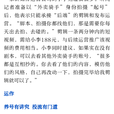
记者准备以“外卖骑手”身份拍摄“起号”
后，他表示只能承接“后端”的剪辑和发布运
营。“脚本、拍摄你都找他们，那是需要你每
天出去拍、去碰的。”剪辑一条两分钟内的短
视频，需给小李188元，与后续运营推广该视
频的费用相当。小李同时建议，如果实在没有
剧本，可以去看其他外卖骑手的账号，“很多
都是互相抄的。你去看了他们的内容，模仿他
们的风格，自己再改动一下，拍摄完毕给我剪
辑就可以了。”
运作
养号有讲究 投流有门道