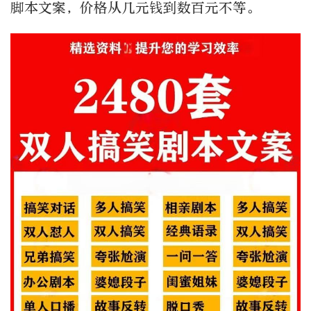
脚本文案，价格从几元钱到数百元不等。