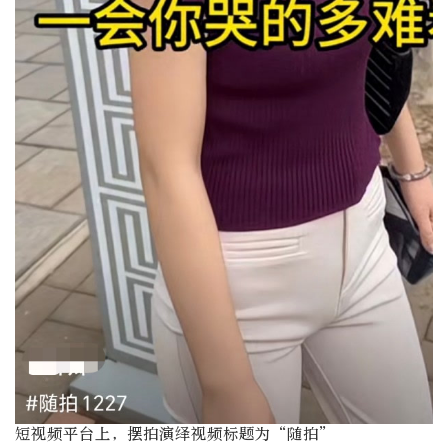
短视频平台上，摆拍演绎视频标题为“随拍”