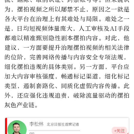
为，摆拍视频之所以屡禁不止，原因之一就是
各大平台在治理上有其难处与局限。难处之一
是，日均短视频体量庞大，人工审核及AI手段
都难以精准甄别隐性剧本摆拍内容。对此，他
建议，一方面要提升治理摆拍视频的相关法律
的位阶，完善网络传播与内容安全专项法规，
细化摆拍违规的具体类别。另一方面，平台应
加大内容审核强度，畅通标记渠道，细化标记
类型，遏制套路化、同质化虚假内容传播。此
外，还应强化违规追责，破除流量驱动的摆拍
灰色产业链。
李松林
北京日报社首席记者
+关注