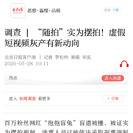
调查 | “随拍”实为摆拍！虚假
短视频灰产有新动向
北京日报客户端
| 记者 李松林 美编 宋溪
2026-05-28 10:11
热点
进入频道
进入
新闻调查
看更多
+ 订阅
百万粉丝网红“抱抱盲兔”盲道被撞，被证实
为摆拍视频，涉事人员已被依法采取刑事强制