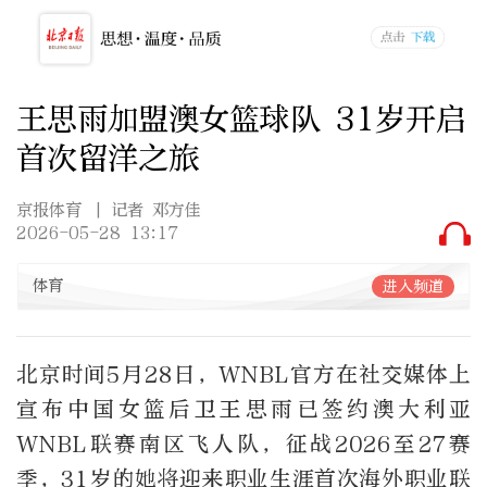
王思雨加盟澳女篮球队 31岁开启
首次留洋之旅
京报体育
| 记者 邓方佳
2026-05-28 13:17
体育
进入频道
北京时间5月28日，WNBL官方在社交媒体上
宣布中国女篮后卫王思雨已签约澳大利亚
WNBL联赛南区飞人队，征战2026至27赛
季，31岁的她将迎来职业生涯首次海外职业联