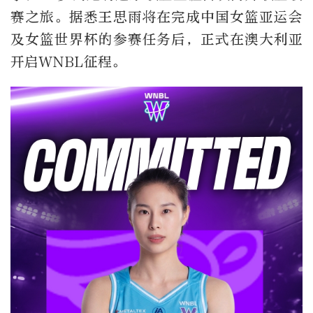
赛之旅。据悉王思雨将在完成中国女篮亚运会
及女篮世界杯的参赛任务后，正式在澳大利亚
开启WNBL征程。