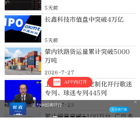
5天前
长鑫科技市值盘中突破4万亿
5天前
蒙内铁路货运量累计突破5000
万吨
2026-7-27
APP内打开
上半年全国铁路定制化开行歌迷
专列、球迷专列445列
2026-7-23
活力中国调研行
累计销量突破1100万台 广汽本
田合资续约至2038年
2026-7-22