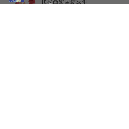
化妆品新国标发布
5小时前
好店不再“藏在深巷”，数字化
帮扶让“名特优新”被看见
6小时前
我国吸引外资结构进一步向新向
好
7小时前
中疾控：新冠病毒检测阳性率上
升趋缓
7小时前