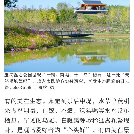
玉河湿地公园呈现“一湖、两堤、十二岛”格局，是一处“天
然湿地氧吧”，成为市民游客健身遛弯、享受生态野趣的好去
处。
本报记者 王海欣 摄
有的美在生态。永定河乐活中堤，水草丰茂引
来飞鸟翔集，白鹭、苍鹭、绿头鸭等水鸟常年
栖息，罕见的乌雕、白腹鹞等珍稀猛禽频繁现
身，是观鸟爱好者的“心头好”。有的美在景