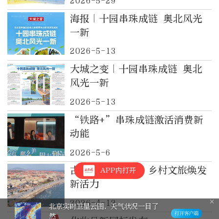
2026-5-29
海报｜十园串珠成链 奥北风光
一新
2026-5-13
大城之变｜十园串珠成链 奥北
风光一新
2026-5-13
“铁路+”串珠成链激活消费新
动能
2026-5-6
古村落串珠成链，乡村文旅焕发
APP内打开
新活力
2026-4-12
棋缘！晒出我的“晚报杯” 有奖征集
活动邀您参与