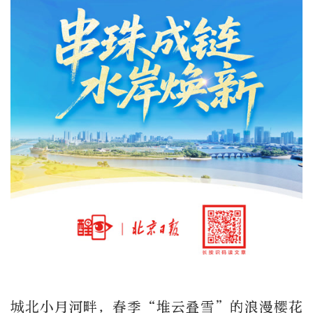
城北小月河畔，春季“堆云叠雪”的浪漫樱花