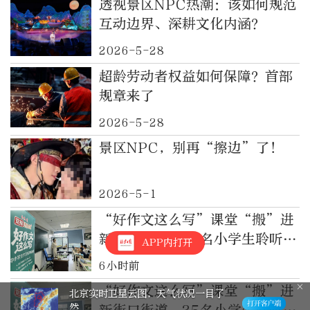
透视景区NPC热潮：该如何规范
互动边界、深耕文化内涵？
2026-5-28
超龄劳动者权益如何保障？首部
规章来了
2026-5-28
景区NPC，别再“擦边”了！
2026-5-1
“好作文这么写”课堂“搬”进
新街口街道，35名小学生聆听如
APP内打开
何写“活”身边人
6小时前
“好作文这么写”课堂“搬”进
星云图，天气状况一目了
棋缘！晒出我
活动邀您参