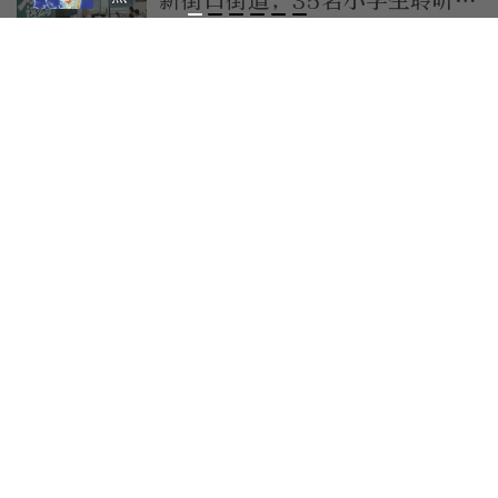
新街口街道，35名小学生聆听如
何写“活”身边人
6小时前
“上四休三”换来变相降薪？工
时调整探索不能损害劳动者权益
8小时前
方寸会议室变身“成长乐园”，
乡村公益暑托班如何“托”住孩
子的夏天？
8小时前
【图解】“七下八上”防汛关键
期，如何安全避险？
8小时前