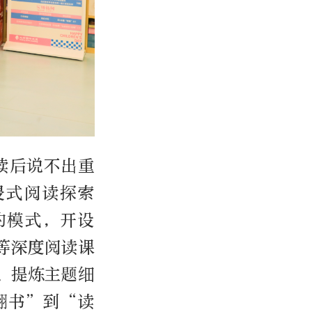
读后说不出重
浸式阅读探索
的模式，开设
等深度阅读课
、提炼主题细
翻书”到“读