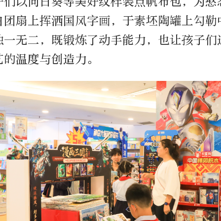
子们以向日葵等美好纹样装点帆布包，为憨
白团扇上挥洒国风字画，于素坯陶罐上勾勒
独一无二，既锻炼了动手能力，也让孩子们
艺的温度与创造力。