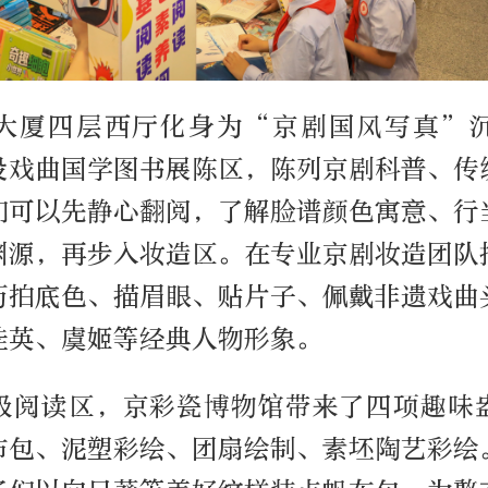
大厦四层西厅化身为“京剧国风写真”
设戏曲国学图书展陈区，陈列京剧科普、传
们可以先静心翻阅，了解脸谱颜色寓意、行
渊源，再步入妆造区。在专业京剧妆造团队
历拍底色、描眉眼、贴片子、佩戴非遗戏曲
桂英、虞姬等经典人物形象。
级阅读区，京彩瓷博物馆带来了四项趣味
布包、泥塑彩绘、团扇绘制、素坯陶艺彩绘