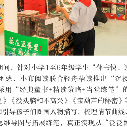
期间，针对小学1至6年级学生“翻书快、
困惑，小布阅读联合轻舟精读推出“沉
采用“经典童书+精读策略+当堂练笔”
里》《没头脑和不高兴》《宝葫芦的秘密》
师引导孩子们圈画人物描写、梳理情节曲线
思维导图与拓展练笔，真正实现从“泛泛