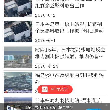
组剩余乏燃料取出工作
2026-6-2
日本福岛第一核电站2号机组剩
余乏燃料取出工作拟于明日启动
2026-6-1
时隔15年，日本福岛核电站反应
堆内测出极强辐射，堆内仍留存
核残渣
2026-4-24
福岛核电站反应堆内测出极强辐
射
APP内打开
2026-4-24
日本柏崎刈羽核电站6号机组启
动商业运行
印尼一文化节现场发生枪击事件