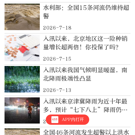
水利部：全国15条河流仍维持超
警
2026-7-18
入汛以来，北京地区这一险种销
量增长超两倍！你投保了吗？
2026-7-15
入汛以来我国气候明显暖湿，南
北降雨极端性凸显
2026-7-13
入汛以来京津冀降雨为近十年最
多，预计“七下八上”降雨仍将
偏多二到五成
APP内打开
2026-7-13
全国46条河流发生超警以上洪水