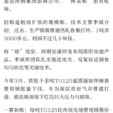
走进河钢集团邯钢公司，“两笔账”里有乾
坤。
旧账是粗放扩张的规模账。技术主管李斌介
绍：过去，生产围着普通热轧卷板打转，1吨卖
3000多元，利润不过几十块钱。
向“质”攻坚，河钢加速研发布局高附加值产
品。李斌率团队扎实推进攻关，反复验证钢卷
均匀软化等关键技术。
今年3月，首批千余吨TG125超高强韧焊接套
管用钢批量下线，专为深层页岩气井管道打
造，能在极深地下扛住巨大压力与腐蚀。
一算新账：每吨TG125比传统无缝管用钢售价