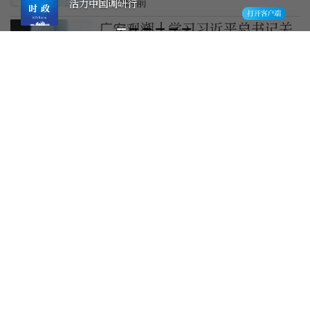
14小时前
活力中国调研行
广安观潮丨学习习近平总书记关
于基层工作方法的重要论述⑧推
动基层监督与基层治理相贯通
1天前
雄安新区至商丘高速铁路河北段
开始按图行车试验
1天前
白宫宴会厅改造再遇阻，特朗普
斥裁决“不公”
1天前