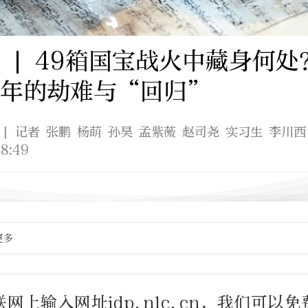
 | 49箱国宝战火中藏身何
百年的劫难与“回归”
| 记者 张鹏 杨萌 孙昊 孟紫薇 赵司尧 实习生 李川西
8:49
更多
网上输入网址idp.nlc.cn，我们可以