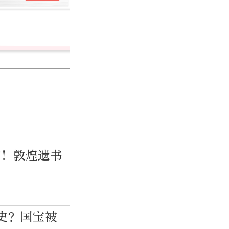
杨萌
北京日报社首席编辑
1681篇作品
的！敦煌遗书
史？国宝被