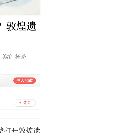
处？敦煌遗
 美编 杨盼
进入频道
+ 订阅
免费打开敦煌遗