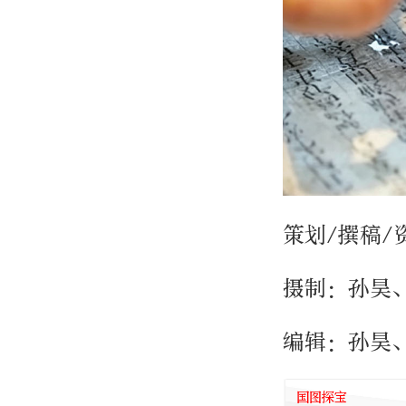
策划/撰稿/
摄制：孙昊
编辑：孙昊
国图探宝