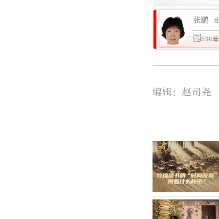
张鹏
530
编辑：赵司尧