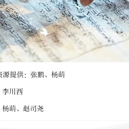
资源提供：张鹏、杨萌
、李川西
、杨萌、赵司尧