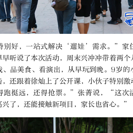
特别好，一站式解决‘遛娃’需求。”家
早早听说了本次活动，周末兴冲冲带着两个
戏、品美食、看演出，从早玩到晚。
9
岁的
击，还跟着徐灿上了公开课，小伙子特别激
得跑挺远，还得抢票。”张菁说，“这次
高兴了，还能接触新项目，家长也省心。”