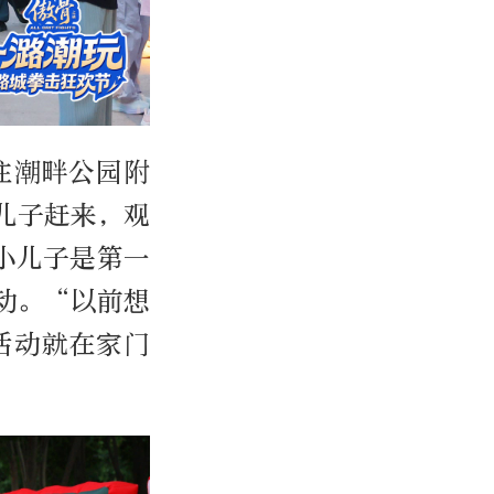
住潮畔公园附
儿子赶来，观
小儿子是第一
动。“以前想
活动就在家门