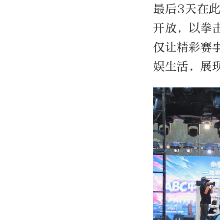
最后
3
天在
开放，以拳
仅让精彩赛
娱生活，展