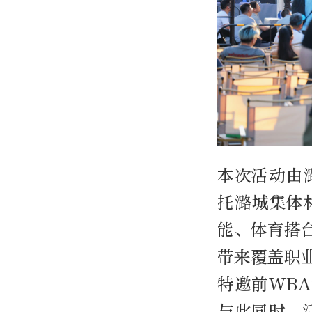
本次活动由
托潞城集体
能、体育搭
带来覆盖职
特邀前
WBA
与此同时，