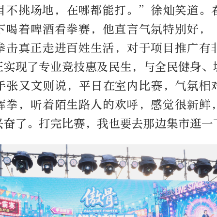
目不挑场地，在哪都能打。”徐灿笑道。
下喝着啤酒看拳赛，他直言气氛特别好，
拳击真正走进百姓生活，对于项目推广有
正实现了专业竞技惠及民生，与全民健身、
手张又文则说，平日在室内比赛，气氛相
挥拳，听着陌生路人的欢呼，感觉很新鲜
兴奋了。打完比赛，我也要去那边集市逛一