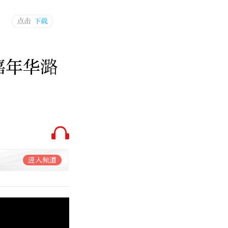
嘉年华潞
进入频道