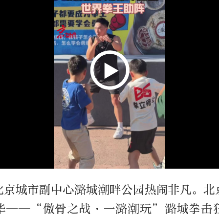
北京城市副中心潞城潮畔公园热闹非凡。北
华——“傲骨之战·一潞潮玩”潞城拳击