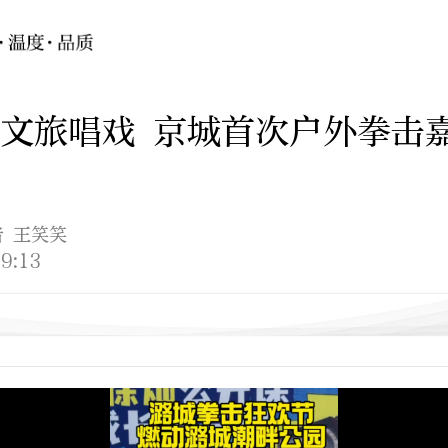
文旅唱戏 京城首次户外拳击
者 王笑笑
9:13