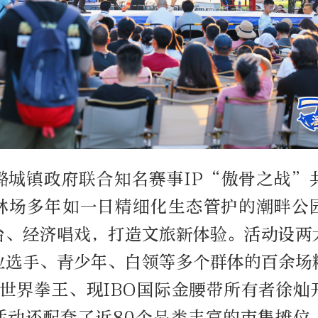
潞城镇政府联合知名赛事
IP
“傲骨之战”
林场多年如一日精细化生态管护的潮畔公
台、经济唱戏，打造文旅新体验。活动设两
业选手、青少年、白领等多个群体的百余场
世界拳王、现
IBO
国际金腰带所有者徐灿
活动还配套了近
80
个品类丰富的市集摊位