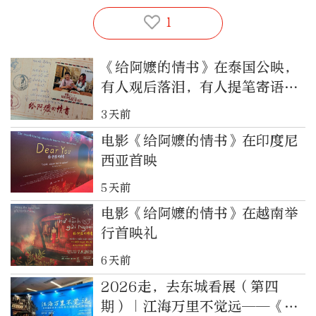
1
《给阿嬷的情书》在泰国公映，
有人观后落泪，有人提笔寄语亲
人
3天前
电影《给阿嬷的情书》在印度尼
西亚首映
5天前
电影《给阿嬷的情书》在越南举
行首映礼
6天前
2026走，去东城看展（第四
期）｜江海万里不觉远——《给