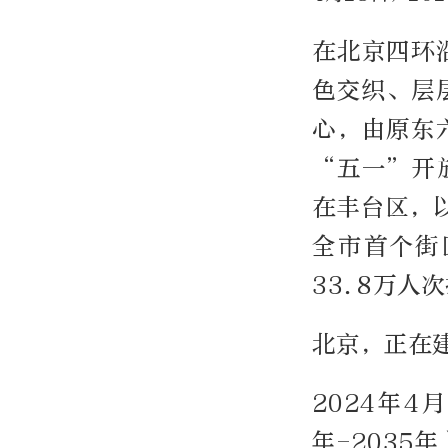
在北京四环
色交织、层
心，由原东
“五一”开
在丰台区，
全市首个街
33.8万人
北京，正在
2024年
年-203