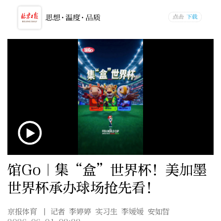
馆Go｜集“盒”世界杯！美加墨
世界杯承办球场抢先看！
京报体育
| 记者 李婷婷 实习生 李媛媛 安如哲