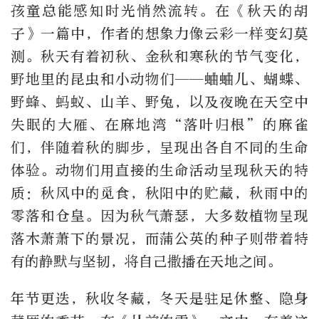
孩童总能感知时光悄然流转。在《秋天的胡
子》一篇中，作者的想象力像云彩一样变幻莫
测。秋天有着初秋、金秋和寒秋的节气变化，
野地里的昆虫和小动物们——蛐蛐儿、蝴蝶、
野蜂、蚂蚁、山羊、野兔，以及夜晚在天空中
失眠的大雁、在麻地湾“落叶归根”的麻雀
们，伴随着秋的脚步，呈现出各自不同的生命
体验。动物们用直接的生命活动呈现秋天的特
质：秋风中的觅食，秋阳中的贮藏，秋雨中的
零落和仓皇。因为秋气萧瑟，大多数植物呈现
落木萧萧下的景况，而蒲公英的种子则带着特
有的静默与坚韧，将自己撒播在天地之间。
年节更迭，秋收冬藏，冬天是驻足休整、隐身