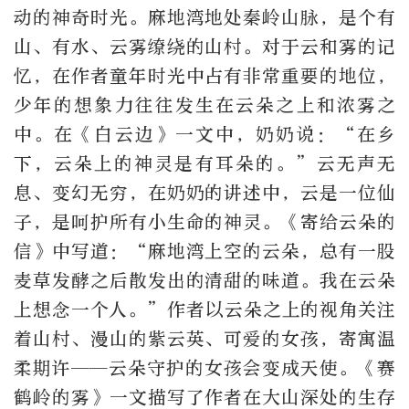
动的神奇时光。麻地湾地处秦岭山脉，是个有
山、有水、云雾缭绕的山村。对于云和雾的记
忆，在作者童年时光中占有非常重要的地位，
少年的想象力往往发生在云朵之上和浓雾之
中。在《白云边》一文中，奶奶说：“在乡
下，云朵上的神灵是有耳朵的。”云无声无
息、变幻无穷，在奶奶的讲述中，云是一位仙
子，是呵护所有小生命的神灵。《寄给云朵的
信》中写道：“麻地湾上空的云朵，总有一股
麦草发酵之后散发出的清甜的味道。我在云朵
上想念一个人。”作者以云朵之上的视角关注
着山村、漫山的紫云英、可爱的女孩，寄寓温
柔期许——云朵守护的女孩会变成天使。《赛
鹤岭的雾》一文描写了作者在大山深处的生存