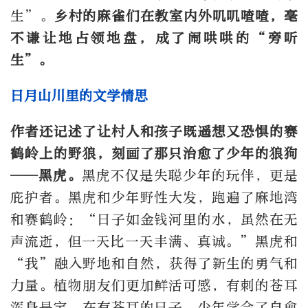
生”。
乡村的麻雀们在教室内外叽叽喳喳，毫
不谦让地占领地盘，成了闹哄哄的“旁听
生”。
日月山川里的文学情思
作者还记述了让村人和孩子既遥想又恐惧的赛
鹤岭上的野狼，刻画了那只治愈了少年的狼狗
——黑虎。
黑虎不仅是失聪少年的玩伴，更是
庇护者。黑虎和少年野性大发，跑遍了麻地湾
和赛鹤岭：“日子如金钱河里的水，虽然在无
声流逝，但一天比一天丰满、真诚。”黑虎和
“我”融入野地和自然，获得了新生的勇气和
力量。植物朋友们更加鲜活可感，有刺的苍耳
浑身是宝，在有苍耳的日子，少年学会了自愈