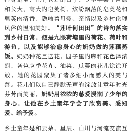
和长大。高大的皂荚树、缤纷飘落的皂荚花和
皂荚的清香，隐喻着母爱、亲情以及乡村伦理
风俗的温润美好。
“莲叶何田田”的诗句落实
到乡村日常，便是九眼荷塘里的荷花、荷叶和
游鱼，以及能够治愈身心的奶奶做的莲藕蒸
饭。
奶奶种花且送花，园子里的麻秆花色泽浓
烈，各色应季花卉、油菜、瓜蔓的花儿徐徐开
放，她的花园聚集了诸多细小而感人的美与
善。花儿们以自己静默无声的绽放让童年时光
芬芳而美丽，
奶奶用浓浓的慈爱浸润了少年的
身心，让他在乡土童年学会了欣赏美、感知
爱、给予爱。
乡土童年是和云朵、星辰、山川与河流交流互