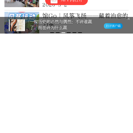
2026-5-2
馆Go｜风筝飞扬——藏着治愈的
一窥历史的必然与偶然：不讲谁赢
力量
了，而在讲为什么赢
2026-4-24
追光丨这份冠军书单，藏着向上
生长的力量
2026-4-23
为构建具有战略意义的中越命运
共同体凝聚青春力量
2026-4-16
巴西与美国外交争端背后的“唐
罗主义”黑手
4分钟前