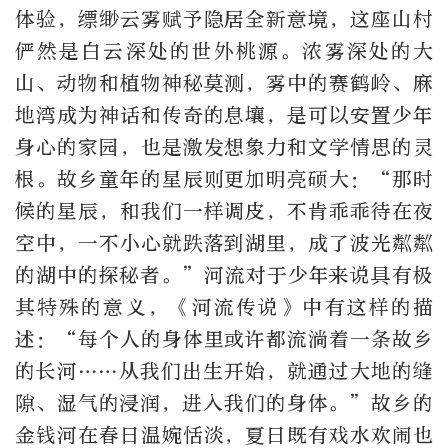
体验，缥缈云雾赋予隐居全新意境，这座山村
俨然是白云深处的世外桃源。浓雾深处的大
山、动物和植物神秘莫测，雾中的赛鹤岭、麻
地湾成为神话和传奇的息壤，是可以安置少年
身心的家园，也是激发想象力和文学情思的灵
根。故乡童年的星辰则更加明亮硕大：“那时
候的星辰，和我们一样调皮，不肯乖乖待在夜
空中，一不小心就跌落到湖里，成了波光粼粼
的湖中的探秘者。”河流对于少年来说具有极
其特殊的意义，《河流传说》中有这样的描
述：“每个人的身体里或许都流淌着一条故乡
的长河……从我们出生开始，就通过大地的缝
隙、湿气的浸润，进入我们的身体。”故乡的
金钱河在春日温婉恬淡，夏日既有戏水欢闹也