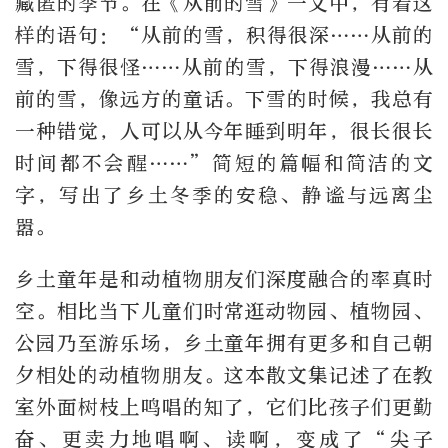
藏匿的季节。在《从前的雪》一文中，有着这
样的语句：“从前的雪，积得很深……从前的
雪，下得很怪……从前的雪，下得浪漫……从
前的雪，像远方的童话。下雪的时候，我总有
一种错觉，人可以从今年睡到明年，很长很长
时间都不会醒……”简短的篇幅和简洁的文
字，写出了乡土冬季的安稳、静谧与远离尘
嚣。
乡土童年是和动植物朋友们深度融合的率真时
空。相比当下儿童们时常逛动物园、植物园、
公园乃至游乐场，乡土童年拥有更多和自己朝
夕相处的动植物朋友。这本散文集记述了在教
室外面树枝上鸣唱的知了，它们比孩子们更勤
奋、更卖力地唱啊、读啊，变成了“尖子