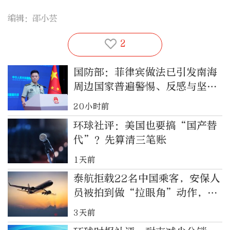
编辑：邵小芸
2
国防部：菲律宾做法已引发南海
周边国家普遍警惕、反感与坚决
反对
20小时前
环球社评：美国也要搞“国产替
代”？先算清三笔账
1天前
泰航拒载22名中国乘客，安保人
员被拍到做“拉眼角”动作，泰
国机场致歉
3天前