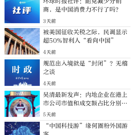
环球时报社评：耐克减少分销
商，是中国消费力不行了吗？
3天前
被美国征收关税之际，民调显示
超50%智利人“看向中国”
4天前
规范出入境就是“封闭”？无稽
之谈
4天前
吴清最新发声：内地企业在港上
市公司市值和成交额占比分别达
八成、九成
5天前
“中国科技游”缘何圈粉外国游
客