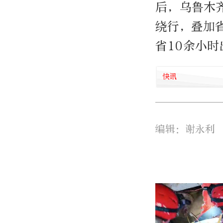
后，乌鲁木
绕行，叠加
省10余小
快讯
编辑：谢永利