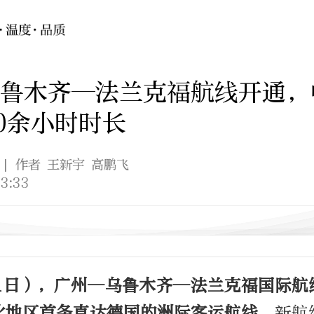
鲁木齐—法兰克福航线开通，
0余小时时长
| 作者 王新宇 高鹏飞
3:33
月1日），广州—乌鲁木齐—法兰克福国际航
北地区首条直达德国的洲际客运航线。
新航