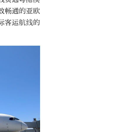
效畅通的亚欧
际客运航线的