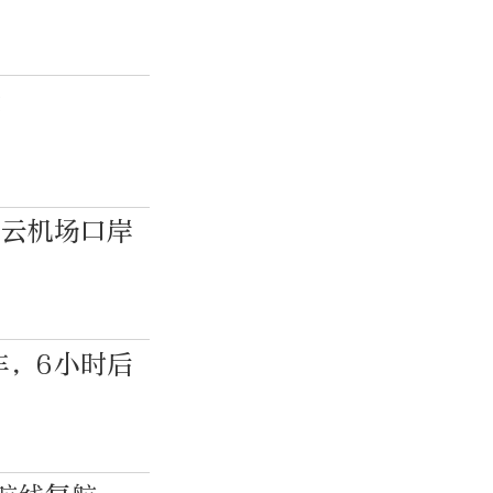
线
白云机场口岸
车，6小时后