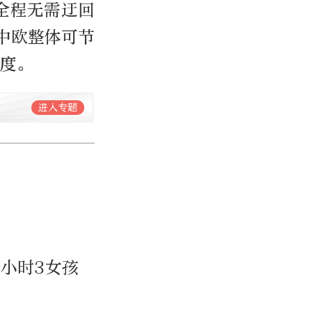
全程无需迂回
中欧整体可节
捷度。
进入专题
余小时3女孩