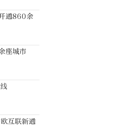
开通860余
0余座城市
航线
中欧互联新通