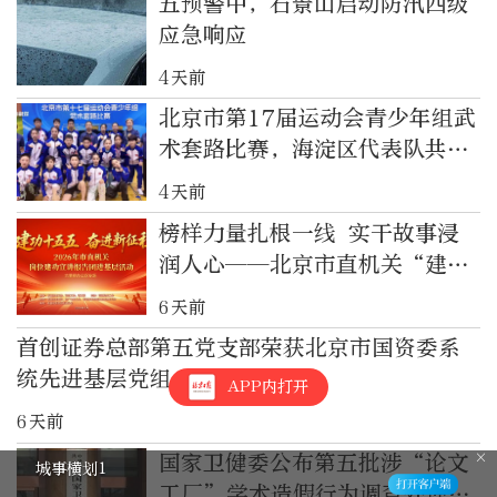
五预警中，石景山启动防汛四级
应急响应
4天前
北京市第17届运动会青少年组武
术套路比赛，海淀区代表队共获
得：4金3银3铜！
4天前
榜样力量扎根一线 实干故事浸
润人心——北京市直机关“建功
十五五 奋进新征程” 宣讲报告
6天前
团基层巡讲顺利举办
首创证券总部第五党支部荣获北京市国资委系
统先进基层党组
APP内打开
6天前
国家卫健委公布第五批涉“论文
城事横划1
工厂”学术造假行为调查处理结