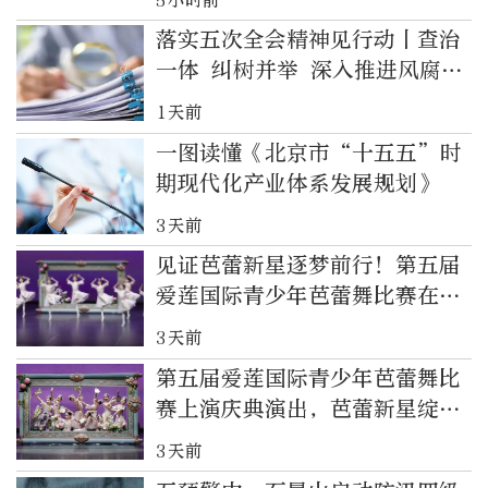
落实五次全会精神见行动丨查治
一体 纠树并举 深入推进风腐同
查同治
1天前
一图读懂《北京市“十五五”时
期现代化产业体系发展规划》
3天前
见证芭蕾新星逐梦前行！第五届
爱莲国际青少年芭蕾舞比赛在京
落幕
3天前
第五届爱莲国际青少年芭蕾舞比
赛上演庆典演出，芭蕾新星绽放
风采
3天前