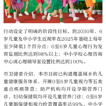
行动设定了明确的阶段性目标。到2030年，6
岁儿童及中小学生近视率在2025年基础上每年
至少降低1个百分点；0至6岁儿童心理行为发
育监测比例达到98%以上；中小学校心理咨询
中心或心理辅导室设置比例达到100%。
市卫健委介绍，本市目前已构建覆盖城乡的儿
童健康服务体系，开展
0
至
6
岁儿童视力等五类
重点疾病筛查；助产机构均开设孕期营养门
诊，妇幼保健院均开设儿童营养门诊；
0
至
6
岁
儿童眼保健和视力检查覆盖率达
99%
，中小学