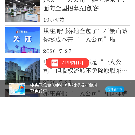
面向全国招募AI创客
19小时前
从注册到落地全包了！石景山喊
你零成本开“一人公司”啦
2026-7-27
法院：夫妻公司不是“一人公
APP内打开
司”但股权流转不免除原股东出
资责任
2026-7-23
中央气象台8月6日6时继续发布台风
蓝色预警
亦庄首批“一人公司”社区挂牌
2026-7-14
“一人公司”创业不愁！全周期
陪伴孵化，东城首个OPC社区来