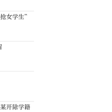
车抢女学生”
留
沈某开除学籍