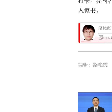
打卡。参与
人家书。
路艳霞
422
编辑：路艳霞