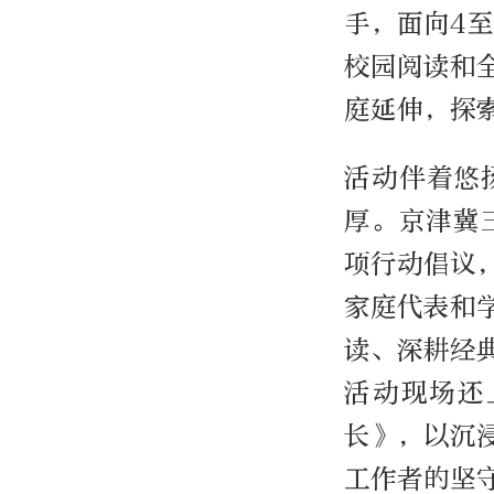
手，面向4
校园阅读和
庭延伸，探
活动伴着悠
厚。京津冀
项行动倡议
家庭代表和
读、深耕经
活动现场还
长》，以沉
工作者的坚