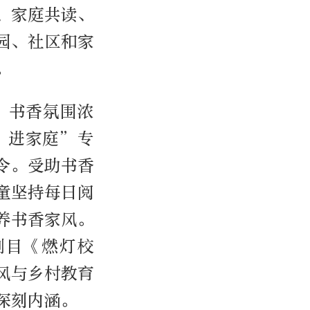
、家庭共读、
园、社区和家
。
、书香氛围浓
、进家庭”专
令。受助书香
童坚持每日阅
养书香家风。
剧目《燃灯校
风与乡村教育
深刻内涵。