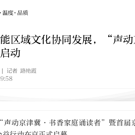
赋能区域文化协同发展，“声动
启动
| 记者 路艳霞
9:58
，“声动京津冀・书香家庭诵读者”暨首届
公益行动在京正式启幕。