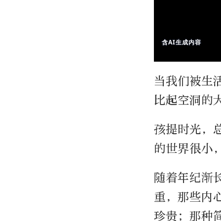
当我们被生
比起空洞的
孩提时光，
的世界很小
随着年纪渐
重，那些内
珍贵；那种