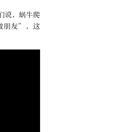
们说，蜗牛爬
做朋友”，这