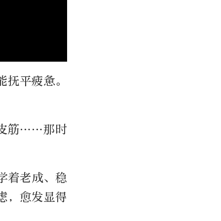
能抚平疲惫。
皮筋……那时
学着老成、稳
虑，愈发显得