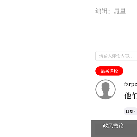
编辑：晁星
最新评论
fzrp
他
回复>
政风微论