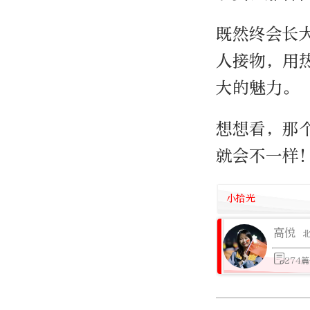
既然终会长
人接物，用
大的魅力。
想想看，那
就会不一样
小拾光
高悦
274