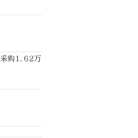
歧
购1.62万