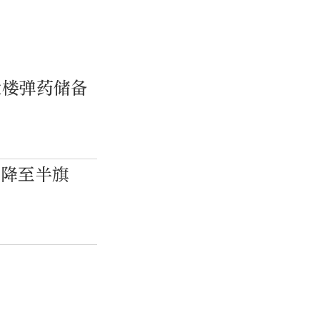
大楼弹药储备
旗降至半旗