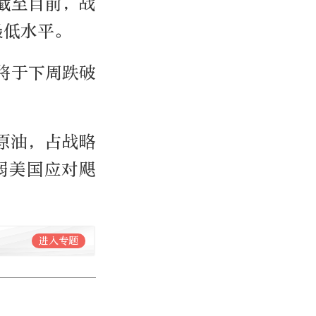
。截至目前，战
最低水平。
将于下周跌破
原油，占战略
弱美国应对飓
进入专题