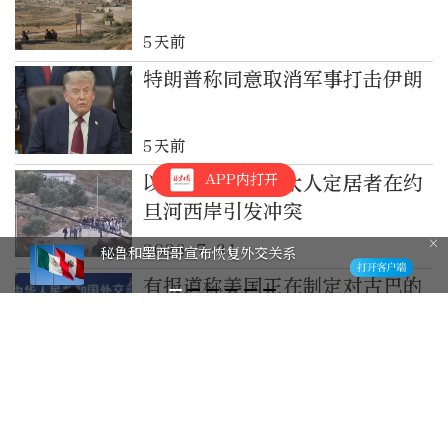
5天前
特朗普称同意取消军事打击伊朗
5天前
APP内打开
以军称以色列犹太人定居者在约
旦河西岸引发冲突
2026-7-31
秘鲁和墨西哥宣布恢复外交关系
有报道称美国正在制定对古巴的
军事行动计划，中方表态
2026-7-31