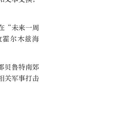
在“未来一周
放霍尔木兹海
都贝鲁特南郊
相关军事打击