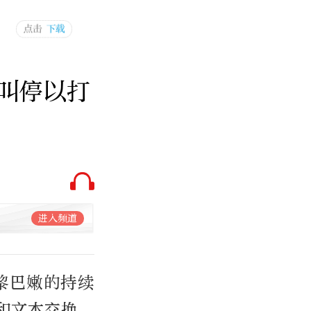
叫停以打
进入频道
黎巴嫩的持续
和文本交换，