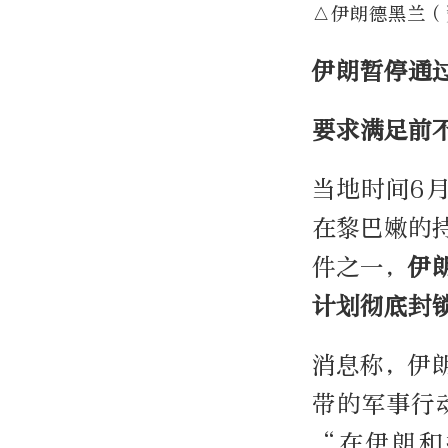
△伊朗德黑兰（
伊朗暂停通
要求满足前
当地时间6
在黎巴嫩的
件之一，
伊
计划彻底封
消息称，伊
带的军事行
“在伊朗和