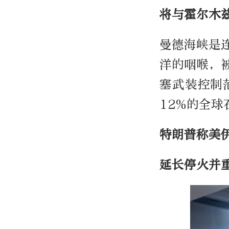
将与霍尔木
曼德海峡是
洋的咽喉，
塞武装控制
12%的全
特朗普称美
延长停火并