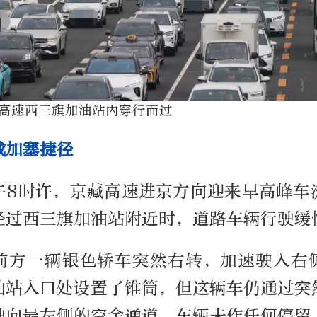
高速西三旗加油站内穿行而过
成加塞捷径
午
8
时许，京藏高速进京方向迎来早高峰车
经过西三旗加油站附近时，道路车辆行驶缓
前方一辆银色轿车突然右转，加速驶入右
油站入口处设置了锥筒，但这辆车仍通过突
驶向最左侧的空余通道。车辆未作任何停留