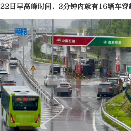
月22日早高峰时间，
3
分钟内就有
16
辆车穿