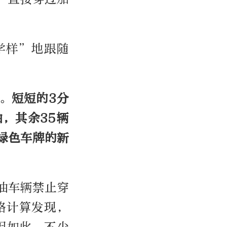
学样”地跟随
。
短短的
3
分
油，其余
35
辆
绿色车牌的新
油车辆禁止穿
略计算发现，