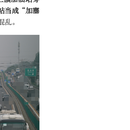
站当成“加塞
混乱。