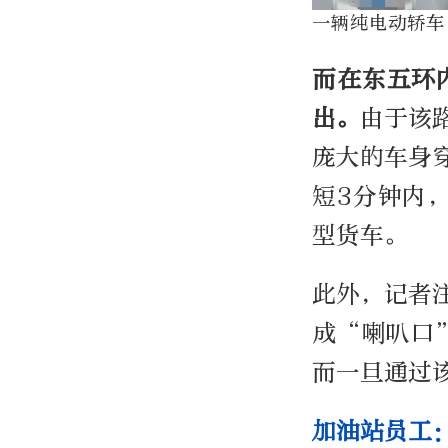
一辆纯电动轿车
而在东五环
出。
由于该
庞大的车身
短
3
分钟内
型货车。
此外，记者
成
“
喇叭口
而一旦通过
加油站员工