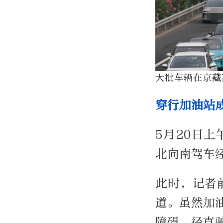
大批车辆在京藏
穿行加油站
5
月
20
日上
北向南驾车
此时，记者
道。虽然加
障碍，径直