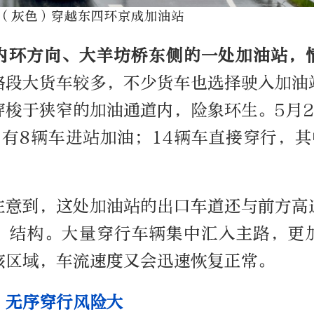
（灰色）穿越东四环京成加油站
内环方向、大羊坊桥东侧的一处加油站，
路段大货车较多，不少货车也选择驶入加油
穿梭于狭窄的加油通道内，险象环生。5月2
，有
8
辆车进站加油；
14
辆车直接穿行，其
注意到，这处加油站的出口车道还与前方高
”
结构。大量穿行车辆集中汇入主路，更
该区域，车流速度又会迅速恢复正常。
：无序穿行风险大