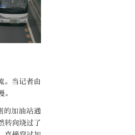
流。当记者由
慢。
侧的加油站通
然转向绕过了
，直接穿过加