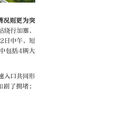
情况则更为突
站绕行加塞，
2日中午，短
中包括
4
辆大
速入口共同形
加剧了拥堵；