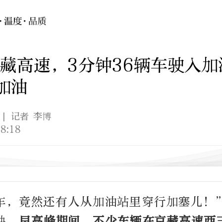
藏高速，3分钟36辆车驶入加
加油
| 记者 李博
8:18
车，竟然还有人从加油站里穿行加塞儿！
映，
早高峰期间，不少车辆在京藏高速西