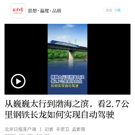
从巍巍太行到渤海之滨，看2.7公
里钢铁长龙如何实现自动驾驶
北京日报客户端
| 记者 丰家卫 孟紫薇