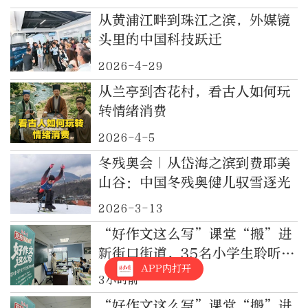
从黄浦江畔到珠江之滨，外媒镜
头里的中国科技跃迁
2026-4-29
从兰亭到杏花村，看古人如何玩
转情绪消费
2026-4-5
冬残奥会｜从岱海之滨到费耶美
山谷：中国冬残奥健儿驭雪逐光
2026-3-13
“好作文这么写”课堂“搬”进
新街口街道，35名小学生聆听如
APP内打开
何写“活”身边人
3小时前
“好作文这么写”课堂“搬”进