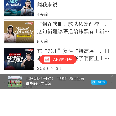
闻我来说
4天前
“狗在吠叫，驼队依然前行”，
这句新疆谚语送给抹黑者｜新闻
我来说
5天前
在“731”复活“特高课”，日
本的邪恶野心摆在了明面上｜新
APP内打开
闻我来说
2026-7-31
北晚百队杯开踢！“班超”踢出全民
健身的少年风采
最新评论
0
tHjr3u6e
公众人物应该更加严格要求自己