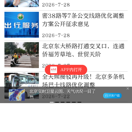
公告
2026-7-28
密38路等7条公交线路优化调整
方案公开征求意见
2026-7-28
北京东大桥路打通交叉口，连通
侨福芳草地、世贸天阶
2026-7-27
APP内打开
全天候接驳再升级！北京多条机
场巴士线路优化调整
北京实时卫星云图，天气状况一目了
2026-7-22
然
34岁北京二环路今夜启动升级工
程，将优化调整16处出入口，道
桥、景观、智慧全面升级
2026-7-15