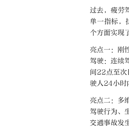
过去，疲劳
单一指标，
个方面实现
亮点一：刚
驾驶：连续
间22点至
驶人24小时
亮点二：多
驾驶行为、
交通事故发