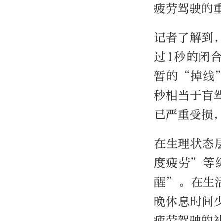
疲劳驾驶的
记者了解到，
过1秒的闭
暂的“掉线
秒相当于盲驾
已严重受损
在生理状态
度疲劳”等
醒”。在生
晚休息时间
疲劳驾驶的